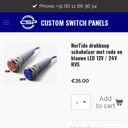
Skip
Phone: +31 (6) 11 66 36 34
to
main
CUSTOM SWITCH PANELS
content
NorTide drukknop
schakelaar met rode en
blauwe LED 12V / 24V
RVS
€35.00
Add
to cart