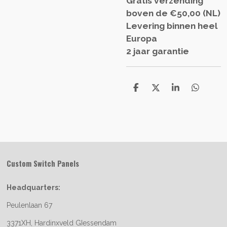
Gratis verzending
boven de €50,00 (NL)
Levering binnen heel
Europa
2 jaar garantie
S
S
S
S
h
h
h
h
a
a
a
a
r
r
r
r
e
e
e
e
Custom Switch Panels
Headquarters:
Peulenlaan 67
3371XH, Hardinxveld GIessendam