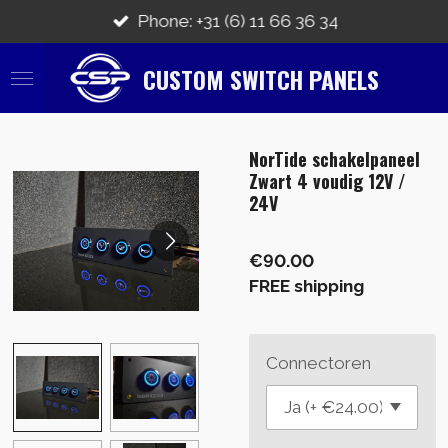
Skip
Phone: +31 (6) 11 66 36 34
to
main
CUSTOM SWITCH PANELS
content
NorTide schakelpaneel
Zwart 4 voudig 12V /
24V
€90.00
FREE shipping
Connectoren