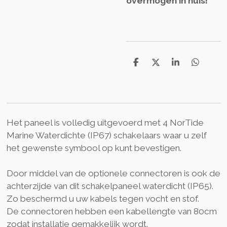
overmogen in huis!
S
S
S
S
h
h
h
h
a
a
a
a
r
r
r
r
e
e
e
e
Het paneel is volledig uitgevoerd met 4 NorTide
Marine Waterdichte (IP67) schakelaars waar u zelf
het gewenste symbool op kunt bevestigen.
Door middel van de optionele connectoren is ook de
achterzijde van dit schakelpaneel waterdicht (IP65).
Zo beschermd u uw kabels tegen vocht en stof.
De connectoren hebben een kabellengte van 80cm
zodat installatie gemakkelijk wordt.