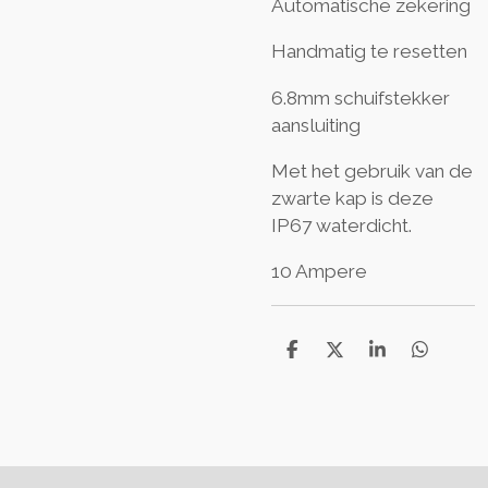
Automatische zekering
Handmatig te resetten
6.8mm schuifstekker
aansluiting
Met het gebruik van de
zwarte kap is deze
IP67 waterdicht.
10 Ampere
S
S
S
S
h
h
h
h
a
a
a
a
r
r
r
r
e
e
e
e