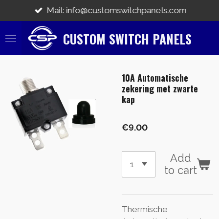
Skip
Mail: info@customswitchpanels.com
to
main
CUSTOM SWITCH PANELS
content
10A Automatische
zekering met zwarte
kap
€9.00
Add
to cart
Thermische